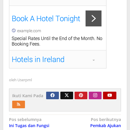
oleh
Userpml
Ikuti Kami Pada
Navigasi
Pos sebelumnya
Pos berikutnya
Ini Tugas dan Fungsi
Pemkab Ajukan
pos