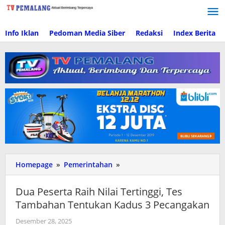
Lewati
ke
konten
Info Iklan
Pedoman Media Siber
Redaksi
Index Berita
Homepage
»
Pemerintahan
»
Dua
Peserta
Raih
Dua Peserta Raih Nilai Tertinggi, Tes
Nilai
Tambahan Tentukan Kadus 3 Pecangakan
Tertinggi,
Tes
Desember 28, 2025
oleh