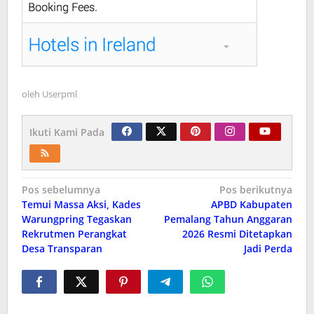
oleh
Userpml
Ikuti Kami Pada
Navigasi
Pos sebelumnya
Pos berikutnya
Temui Massa Aksi, Kades
APBD Kabupaten
pos
Warungpring Tegaskan
Pemalang Tahun Anggaran
Rekrutmen Perangkat
2026 Resmi Ditetapkan
Desa Transparan
Jadi Perda