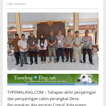
Tambahan
Userpml
oleh
Userpml
Tentukan
Kadus
3
Pecangakan
TVPEMALANG.COM – Tahapan akhir penjaringan
dan penyaringan calon perangkat Desa
Pecangakan, Kecamatan Comal, Kabupaten