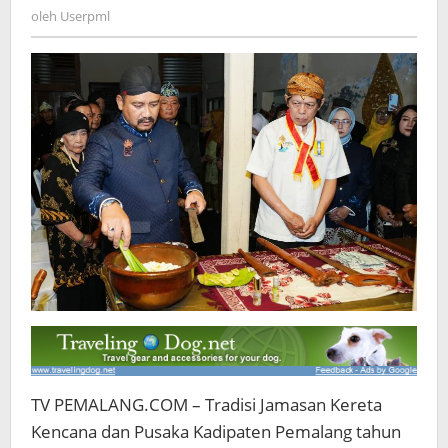
Suro
Userpml
oleh
Userpml
di
Ndalem
Notonagoro
TV PEMALANG.COM – Tradisi Jamasan Kereta
Kencana dan Pusaka Kadipaten Pemalang tahun