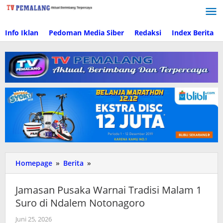
Lewati
ke
konten
Info Iklan
Pedoman Media Siber
Redaksi
Index Berita
Homepage
»
Berita
»
Jamasan
Pusaka
Warnai
Jamasan Pusaka Warnai Tradisi Malam 1
Tradisi
Suro di Ndalem Notonagoro
Malam
1
Juni 25, 2026
oleh