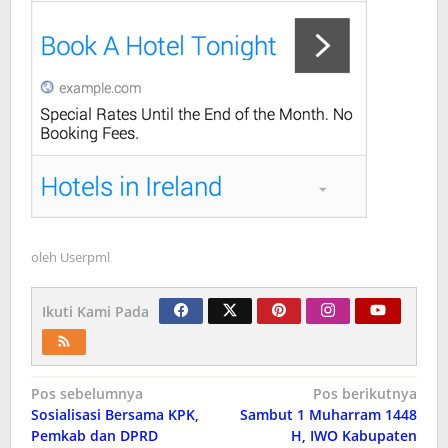
oleh
Userpml
Ikuti Kami Pada
Navigasi
Pos sebelumnya
Pos berikutnya
Sosialisasi Bersama KPK,
Sambut 1 Muharram 1448
pos
Pemkab dan DPRD
H, IWO Kabupaten