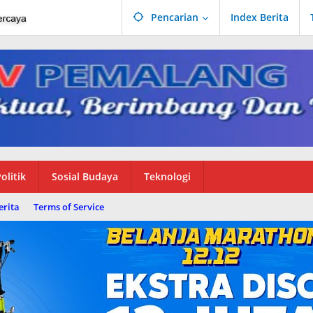
Pencarian
Index Berita
olitik
Sosial Budaya
Teknologi
erita
Terms of Service