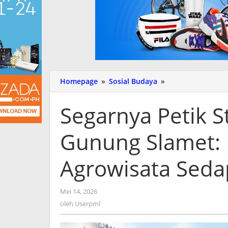
Homepage
»
Sosial Budaya
»
Segarnya
Petik
Stroberi
Segarnya Petik S
di
Lereng
Gunung Slamet: 
Gunung
Slamet:
Mengintip
Agrowisata Seda
Pesona
Agrowisata
Sedapur
Mei 14, 2026
oleh
Stroberi
Userpml
oleh
Userpml
Pemalang