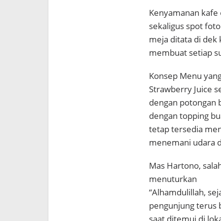
Kenyamanan kafe e
sekaligus spot fot
meja ditata di de
membuat setiap s
Konsep Menu yang d
Strawberry Juice s
dengan potongan b
dengan topping bua
tetap tersedia men
menemani udara di
Mas Hartono, salah 
menuturkan
“Alhamdulillah, se
pengunjung terus b
saat ditemui di lok