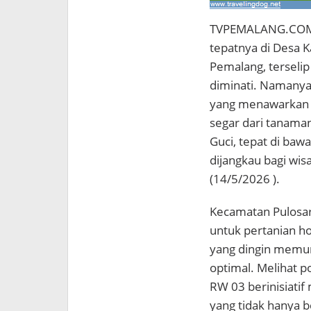
TVPEMALANG.COM –
tepatnya di Desa K
Pemalang, terselip
diminati. Namanya 
yang menawarkan 
segar dari tanaman
Guci, tepat di baw
dijangkau bagi wis
(14/5/2026 ).
Kecamatan Pulosari
untuk pertanian ho
yang dingin memu
optimal. Melihat p
RW 03 berinisiati
yang tidak hanya be