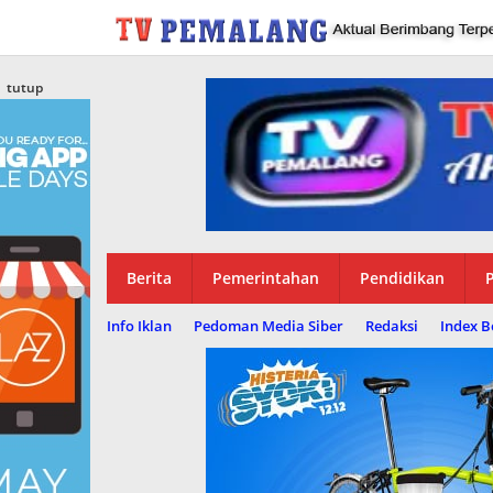
Lewati
ke
konten
tutup
Berita
Pemerintahan
Pendidikan
P
Info Iklan
Pedoman Media Siber
Redaksi
Index B