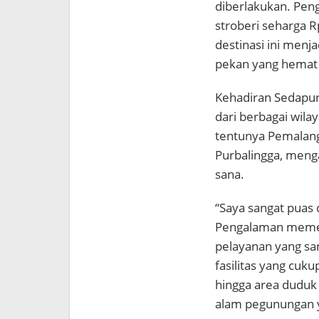
diberlakukan. Pen
stroberi seharga 
destinasi ini menja
pekan yang hemat 
Kehadiran Sedapur
dari berbagai wila
tentunya Pemalang 
Purbalingga, men
sana.
“Saya sangat puas
Pengalaman memeti
pelayanan yang sa
fasilitas yang cuku
hingga area duduk
alam pegunungan yan