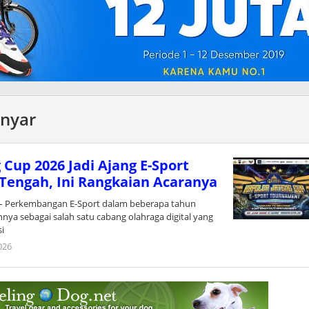
nyar
 Cup 2026 Jadi Ajang E-Sport
Tengah, Ini Rangkaian Acaranya
– Perkembangan E-Sport dalam beberapa tahun
nnya sebagai salah satu cabang olahraga digital yang
si
2026
oleh
Userpml