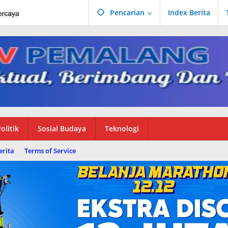
Pencarian
Index Berita
olitik
Sosial Budaya
Teknologi
erita
Terms of Service