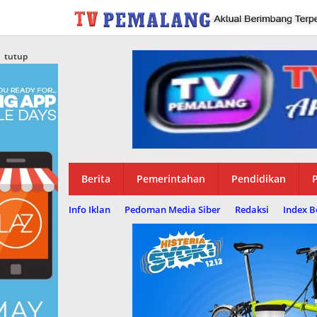
Lewati
ke
konten
tutup
Berita
Pemerintahan
Pendidikan
P
Info Iklan
Pedoman Media Siber
Redaksi
Index B