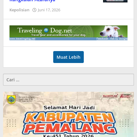
Kepolisian
Juni 17, 2026
oleh
Userpml
Muat Lebih
Cari
untuk: