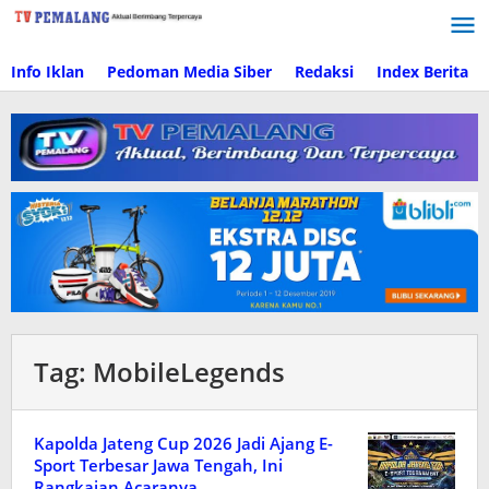
Lewati
ke
konten
Info Iklan
Pedoman Media Siber
Redaksi
Index Berita
Tag:
MobileLegends
Kapolda Jateng Cup 2026 Jadi Ajang E-
Sport Terbesar Jawa Tengah, Ini
Rangkaian Acaranya