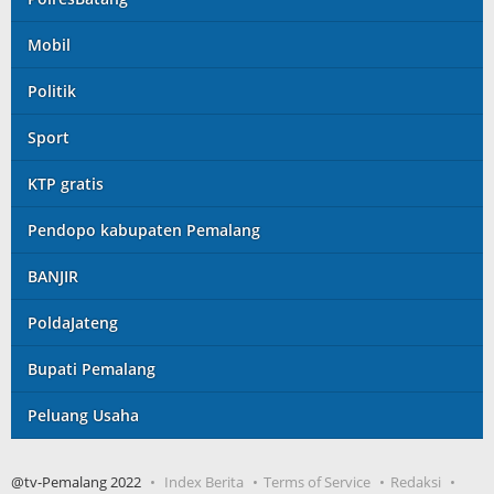
Mobil
Politik
Sport
KTP gratis
Pendopo kabupaten Pemalang
BANJIR
PoldaJateng
Bupati Pemalang
Peluang Usaha
@tv-Pemalang 2022
Index Berita
Terms of Service
Redaksi