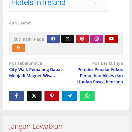
oleh
Userpml
Ikuti Kami Pada
Navigasi
Pos sebelumnya
Pos berikutnya
City Walk Pemalang Dapat
Pemdes Penakir Fokus
pos
Menjadi Magnet Wisata
Pemulihan Akses dan
Hunian Pasca bencana
Jangan Lewatkan