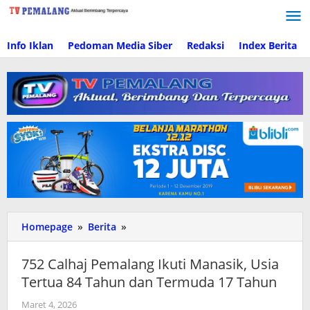
Lewati
ke
konten
Info Iklan
Pedoman Media Siber
Redaksi
Index Berita
Homepage
»
Berita
»
752
Calhaj
Pemalang
752 Calhaj Pemalang Ikuti Manasik, Usia
Ikuti
Tertua 84 Tahun dan Termuda 17 Tahun
Manasik,
Usia
Maret 4, 2026
oleh