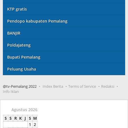
KTP gratis
Pendopo kabupaten Pemalang
BANJIR
PoldaJateng
Bupati Pemalang
Peluang Usaha
@tv-Pemalang 2022
Index Berita
Terms of Service
Redaksi
Info Iklan
Agustus 2026
S
S
R
K
J
S
M
1
2