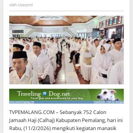
Tertua
Userpml
oleh
Userpml
84
Tahun
dan
Termuda
17
Tahun
TVPEMALANG.COM – Sebanyak 752 Calon
Jamaah Haji (Calhaj) Kabupaten Pemalang, hari ini
Rabu, (11/2/2026) mengikuti kegiatan manasik