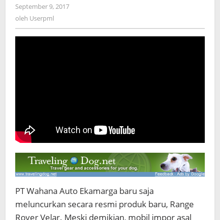
Ini
September 9, 2017
oleh
Langsung
Userpml
oleh
Userpml
Ludes
Terjual
PT Wahana Auto Ekamarga baru saja
meluncurkan secara resmi produk baru, Range
Rover Velar. Meski demikian, mobil impor asal