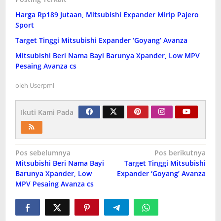
Harga Rp189 Jutaan, Mitsubishi Expander Mirip Pajero
Sport
Target Tinggi Mitsubishi Expander ‘Goyang’ Avanza
Mitsubishi Beri Nama Bayi Barunya Xpander, Low MPV
Pesaing Avanza cs
oleh
Userpml
Ikuti Kami Pada
Navigasi
Pos sebelumnya
Pos berikutnya
Mitsubishi Beri Nama Bayi
Target Tinggi Mitsubishi
pos
Barunya Xpander, Low
Expander ‘Goyang’ Avanza
MPV Pesaing Avanza cs