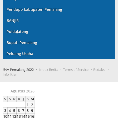
Pendopo kabupaten Pemalang
BANJIR
PoldaJateng
Bupati Pemalang
Peluang Usaha
@tv-Pemalang 2022
Index Berita
Terms of Service
Redaksi
Info Iklan
Agustus 2026
S
S
R
K
J
S
M
1
2
3
4
5
6
7
8
9
10
11
12
13
14
15
16