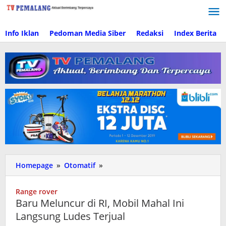
Lewati
ke
konten
Info Iklan
Pedoman Media Siber
Redaksi
Index Berita
Homepage
»
Otomatif
»
Baru
Meluncur
di
Range rover
RI,
Baru Meluncur di RI, Mobil Mahal Ini
Mobil
Langsung Ludes Terjual
Mahal