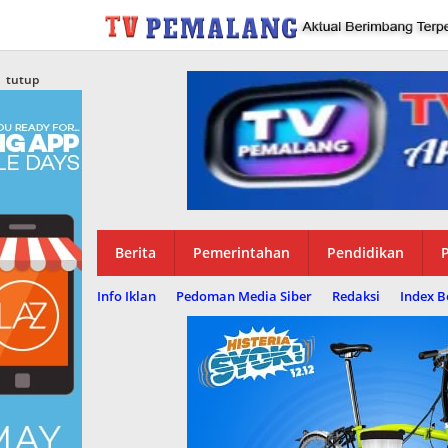
Lewati
ke
konten
tutup
Berita
Pemerintahan
Pendidikan
P
Info Iklan
Pedoman Media Siber
Redaksi
Index B