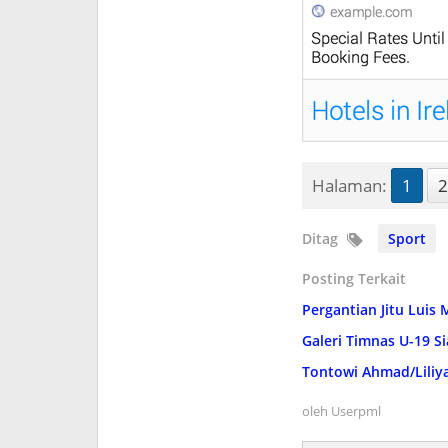
Halaman:
1
2
Ditag
Sport
Posting Terkait
Pergantian Jitu Luis 
Galeri Timnas U-19 
Tontowi Ahmad/Liliya
oleh
Userpml