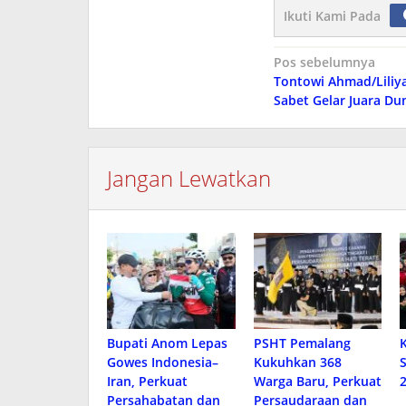
Ikuti Kami Pada
Navigasi
Pos sebelumnya
Tontowi Ahmad/Liliya
pos
Sabet Gelar Juara Du
Jangan Lewatkan
Bupati Anom Lepas
PSHT Pemalang
Gowes Indonesia–
Kukuhkan 368
Iran, Perkuat
Warga Baru, Perkuat
Persahabatan dan
Persaudaraan dan