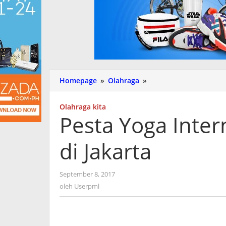
Homepage
»
Olahraga
»
Pesta
Yoga
Internasional
Olahraga kita
Bakal
Pesta Yoga Inter
Digelar
di
di Jakarta
Jakarta
September 8, 2017
oleh
Userpml
oleh
Userpml