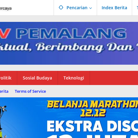
Pencarian
Index Berita
olitik
Sosial Budaya
Teknologi
erita
Terms of Service