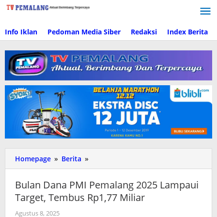
Lewati
ke
konten
Info Iklan
Pedoman Media Siber
Redaksi
Index Berita
Homepage
»
Berita
»
Bulan
Dana
PMI
Bulan Dana PMI Pemalang 2025 Lampaui
Pemalang
Target, Tembus Rp1,77 Miliar
2025
Lampaui
Agustus 8, 2025
oleh