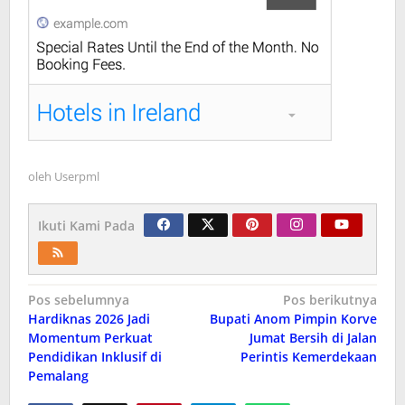
oleh
Userpml
Ikuti Kami Pada
Navigasi
Pos sebelumnya
Pos berikutnya
Hardiknas 2026 Jadi
Bupati Anom Pimpin Korve
pos
Momentum Perkuat
Jumat Bersih di Jalan
Pendidikan Inklusif di
Perintis Kemerdekaan
Pemalang