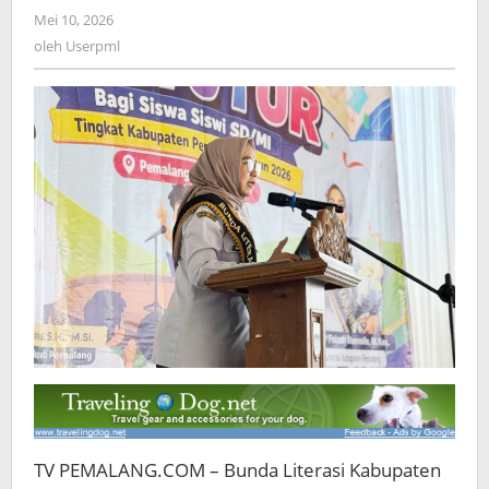
2026,
Mei 10, 2026
oleh
Dorong
Userpml
oleh
Userpml
Anak
Berani
dan
Cinta
Literasi
TV PEMALANG.COM – Bunda Literasi Kabupaten