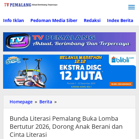
Lewati
ke
konten
Info Iklan
Pedoman Media Siber
Redaksi
Index Berita
Homepage
»
Berita
»
Bunda
Literasi
Pemalang
Bunda Literasi Pemalang Buka Lomba
Buka
Bertutur 2026, Dorong Anak Berani dan
Lomba
Cinta Literasi
Bertutur