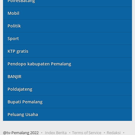
PolresBatang
Mobil
Politik
Sport
KTP gratis
Pendopo kabupaten Pemalang
BANJIR
PoldaJateng
Bupati Pemalang
Peluang Usaha
@tv-Pemalang 2022
Index Berita
Terms of Service
Redaksi