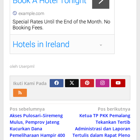
oleh
Userpml
Ikuti Kami Pada
Navigasi
Pos sebelumnya
Pos berikutnya
Akses Pulosari–Siremeng
Ketua TP PKK Pemalang
pos
Mulus, Pemprov Jateng
Tekankan Tertib
Kucurkan Dana
Administrasi dan Laporan
Pemeliharaan Hampir 400
Tertulis dalam Rapat Pleno