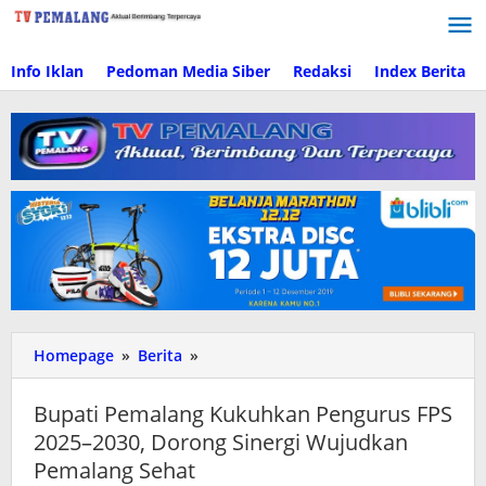
Lewati
ke
konten
Info Iklan
Pedoman Media Siber
Redaksi
Index Berita
Homepage
»
Berita
»
Bupati
Pemalang
Kukuhkan
Bupati Pemalang Kukuhkan Pengurus FPS
Pengurus
2025–2030, Dorong Sinergi Wujudkan
FPS
Pemalang Sehat
2025–