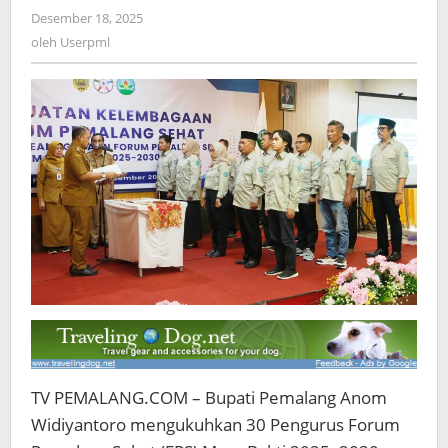
2030,
Desember 18, 2025
oleh
Dorong
Userpml
oleh
Userpml
Sinergi
Wujudkan
Pemalang
Sehat
TV PEMALANG.COM – Bupati Pemalang Anom
Widiyantoro mengukuhkan 30 Pengurus Forum