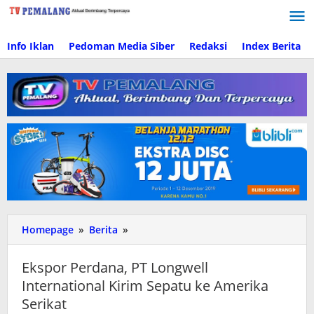
Lewati
ke
konten
Info Iklan
Pedoman Media Siber
Redaksi
Index Berita
Homepage
»
Berita
»
Ekspor
Perdana,
PT
Ekspor Perdana, PT Longwell
Longwell
International Kirim Sepatu ke Amerika
International
Serikat
Kirim