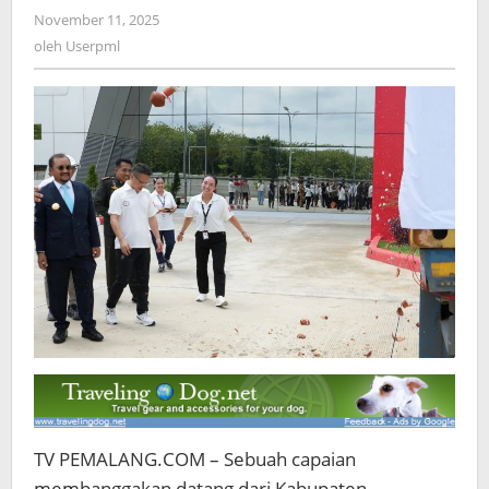
Sepatu
November 11, 2025
oleh
ke
Userpml
oleh
Userpml
Amerika
Serikat
TV PEMALANG.COM – Sebuah capaian
membanggakan datang dari Kabupaten