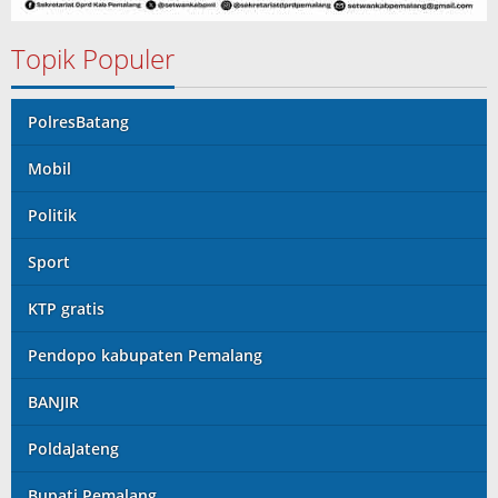
Topik Populer
PolresBatang
Mobil
Politik
Sport
KTP gratis
Pendopo kabupaten Pemalang
BANJIR
PoldaJateng
Bupati Pemalang