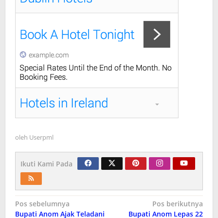
oleh
Userpml
Ikuti Kami Pada
Navigasi
Pos sebelumnya
Pos berikutnya
Bupati Anom Ajak Teladani
Bupati Anom Lepas 22