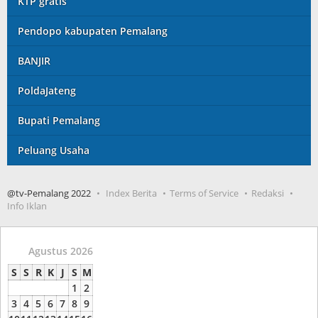
KTP gratis
Pendopo kabupaten Pemalang
BANJIR
PoldaJateng
Bupati Pemalang
Peluang Usaha
@tv-Pemalang 2022
Index Berita
Terms of Service
Redaksi
Info Iklan
Agustus 2026
S
S
R
K
J
S
M
1
2
3
4
5
6
7
8
9