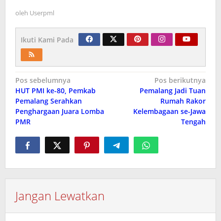
oleh
Userpml
Ikuti Kami Pada
Navigasi
Pos sebelumnya
Pos berikutnya
HUT PMI ke-80, Pemkab
Pemalang Jadi Tuan
pos
Pemalang Serahkan
Rumah Rakor
Penghargaan Juara Lomba
Kelembagaan se-Jawa
PMR
Tengah
Jangan Lewatkan