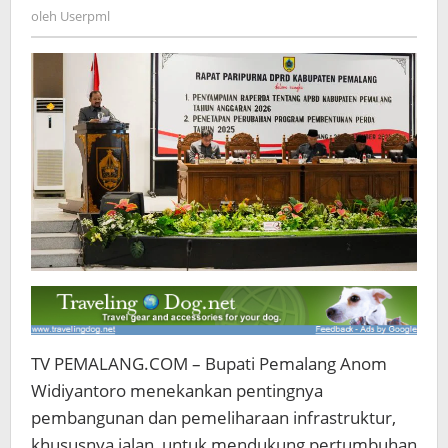
di
Userpml
oleh
Userpml
APBD
2026
TV PEMALANG.COM – Bupati Pemalang Anom
Widiyantoro menekankan pentingnya
pembangunan dan pemeliharaan infrastruktur,
khususnya jalan, untuk mendukung pertumbuhan