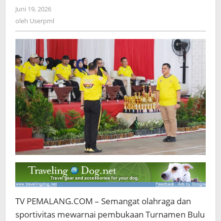
Atlet
Juni 19, 2026
oleh
Ramaikan
Userpml
oleh
Userpml
Turnamen
Bulu
Tangkis
di
Pemalang
TV PEMALANG.COM – Semangat olahraga dan
sportivitas mewarnai pembukaan Turnamen Bulu