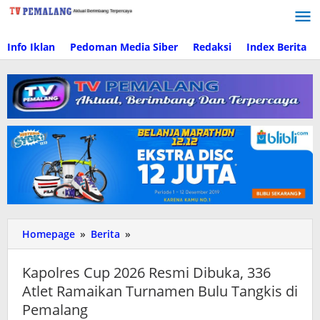
Lewati
ke
konten
Info Iklan
Pedoman Media Siber
Redaksi
Index Berita
Homepage
»
Berita
»
Kapolres
Cup
2026
Kapolres Cup 2026 Resmi Dibuka, 336
Resmi
Atlet Ramaikan Turnamen Bulu Tangkis di
Dibuka,
Pemalang
336