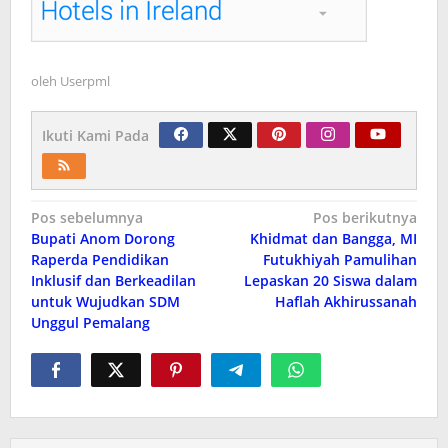
oleh
Userpml
Ikuti Kami Pada
Navigasi
Pos sebelumnya
Pos berikutnya
Bupati Anom Dorong
Khidmat dan Bangga, MI
pos
Raperda Pendidikan
Futukhiyah Pamulihan
Inklusif dan Berkeadilan
Lepaskan 20 Siswa dalam
untuk Wujudkan SDM
Haflah Akhirussanah
Unggul Pemalang