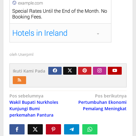
oleh
Userpml
Ikuti Kami Pada
Navigasi
Pos sebelumnya
Pos berikutnya
Wakil Bupati Nurkholes
Pertumbuhan Ekonomi
pos
Kunjungi Bumi
Pemalang Meningkat
perkemahan Pantura