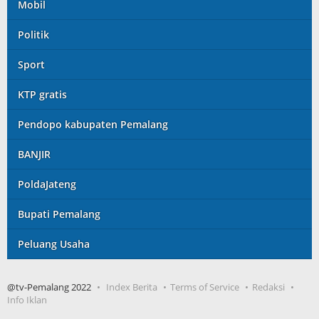
Mobil
Politik
Sport
KTP gratis
Pendopo kabupaten Pemalang
BANJIR
PoldaJateng
Bupati Pemalang
Peluang Usaha
@tv-Pemalang 2022
Index Berita
Terms of Service
Redaksi
Info Iklan