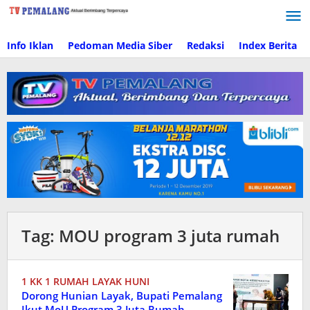
Lewati
ke
konten
Info Iklan
Pedoman Media Siber
Redaksi
Index Berita
Tag:
MOU program 3 juta rumah
1 KK 1 RUMAH LAYAK HUNI
Dorong Hunian Layak, Bupati Pemalang
Ikut MoU Program 3 Juta Rumah