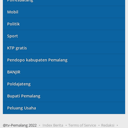
Mobil
Politik
Sport
KTP gratis
Pendopo kabupaten Pemalang
BANJIR
PoldaJateng
Bupati Pemalang
Peluang Usaha
@tv-Pemalang 2022
Index Berita
Terms of Service
Redaksi