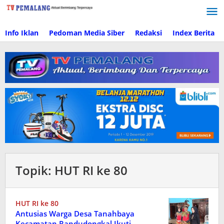
Lewati
ke
konten
Info Iklan
Pedoman Media Siber
Redaksi
Index Berita
Topik:
HUT RI ke 80
HUT RI ke 80
Antusias Warga Desa Tanahbaya
Kecamatan Randudongkal Ikuti